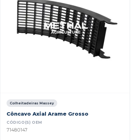
Colheitadeiras Massey
Côncavo Axial Arame Grosso
CÓDIGO(S) OEM
71480147