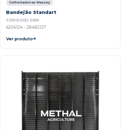
Colheitadeiras Massey
Bandejão Standart
CÓDIGO(S) OEM
6206124 - 28482127
Ver produto