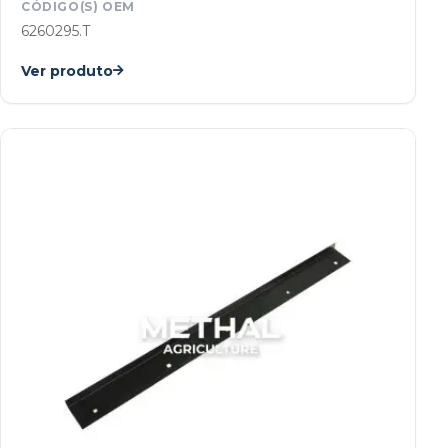
CÓDIGO(S) OEM
6260295.T
Ver produto