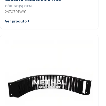
CÓDIGO(S) OEM
2470701W91
Ver produto