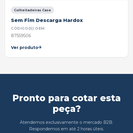
Colheitadeiras Case
Sem Fim Descarga Hardox
CÓDIGO(S) OEM
87559506
Ver produto
Pronto para cotar esta
peça?
Atendemos exclusivamente o mercado B2B.
Respondemos em até 2 horas úteis.