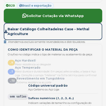
B2B
Brasil e exportação
Solicitar Cotação via WhatsApp
Baixar Catálogo Colheitadeiras Case - Methal
Agriculture
Atendemos exclusivamente revendedores e distribuidores.
COMO IDENTIFICAR O MATERIAL DA PEÇA
O sufixo no código indica o tipo de material ou acabamento da peça:
Aço Hardox®
.H
Maior resistência ao desgaste
Aço Temperado
Maior dureza e durabilidade. Em peças selecionadas, a base é Aço
.T
Liga. Consulte o campo "Material" na ficha técnica para confirmar.
Revestimento em Tungstênio
.TU
Extrema resistência ao corte
Código universal padrão
Aço Carbono ou Aço Liga
sem sufixo
Sufixos numéricos (.1, .2, .3, .6...)
Indicam variações de tamanho ou configuração do