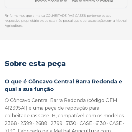
mesmo modelo base — não se referem ao material.
*Informamos que a marca COLHEITADEIRAS CASE® pertence ao seu
respectivo proprietário e que esta não possui qualquer associação com a Methal
Agriculture.
Sobre esta peça
O que é Côncavo Central Barra Redonda e
qual a sua função
O Côncavo Central Barra Redonda (código OEM
412395A1) é uma peça de reposição para
colheitadeiras Case IH, compatível com os modelos
2388 · 2399 · 2688 · 2799 · 5130 · CASE · 6130 · CASE ·
7130. Fabricado pela Methal Agriculture com