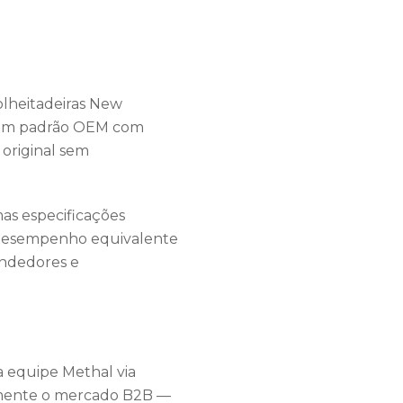
olheitadeiras New
 com padrão OEM com
original sem
as especificações
e desempenho equivalente
endedores e
a equipe Methal via
amente o mercado B2B —