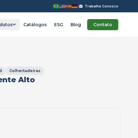
|
Trabalhe Conosco
dutos
Catálogos
ESG
Blog
Contato
PLANTADEIRAS
Plantadeiras Massey
41
Plantadeiras John Deere
19
d
Colheitadeiras
ente Alto