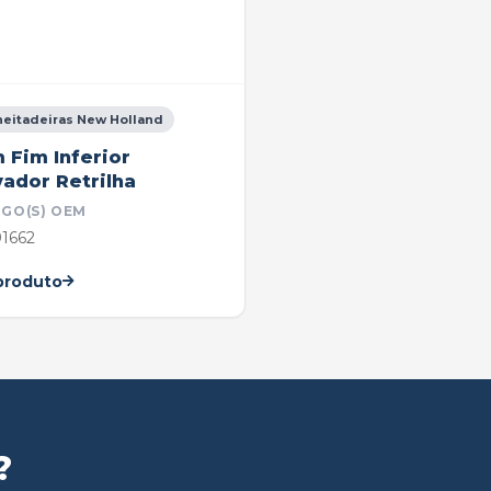
heitadeiras New Holland
 Fim Inferior
vador Retrilha
IGO(S) OEM
1662
produto
?