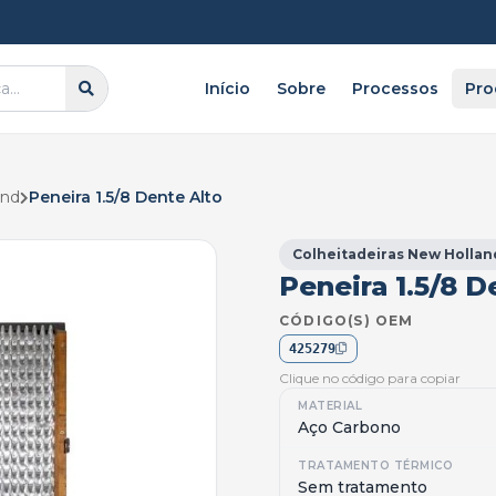
Início
Sobre
Processos
Pro
COLHEITADEIRAS
Colheitadeiras John Deere
310
and
Peneira 1.5/8 Dente Alto
Colheitadeiras New Holland
270
Colheitadeiras New Hollan
Colheitadeiras Massey
151
Peneira 1.5/8 D
Colheitadeiras Case
102
CÓDIGO(S) OEM
425279
Clique no código para copiar
MATERIAL
Aço Carbono
TRATAMENTO TÉRMICO
Sem tratamento