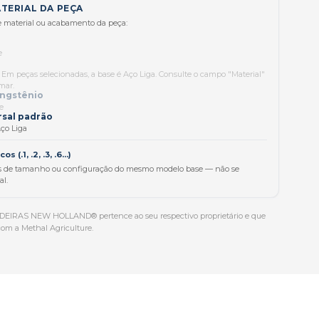
TERIAL DA PEÇA
de material ou acabamento da peça:
e
 Em peças selecionadas, a base é Aço Liga. Consulte o campo "Material"
mar.
ngstênio
e
rsal padrão
ço Liga
 (.1, .2, .3, .6...)
s de tamanho ou configuração do mesmo modelo base — não se
al.
EIRAS NEW HOLLAND® pertence ao seu respectivo proprietário e que
com a Methal Agriculture.