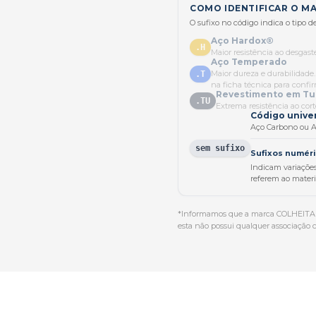
COMO IDENTIFICAR O MA
O sufixo no código indica o tipo 
Aço Hardox®
.H
Maior resistência ao desgast
Aço Temperado
Maior dureza e durabilidade.
.T
na ficha técnica para confir
Revestimento em Tu
.TU
Extrema resistência ao cort
Código unive
Aço Carbono ou A
sem sufixo
Sufixos numéricos
Indicam variaçõe
referem ao materi
*Informamos que a marca COLHEITAD
esta não possui qualquer associação 