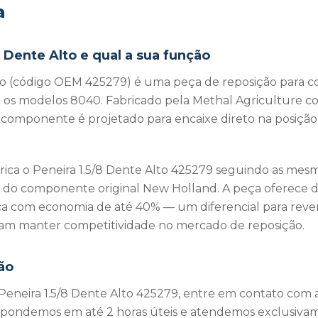
a
8 Dente Alto e qual a sua função
lto (código OEM 425279) é uma peça de reposição para c
 os modelos 8040. Fabricado pela Methal Agriculture
componente é projetado para encaixe direto na posição 
rica o Peneira 1.5/8 Dente Alto 425279 seguindo as mesm
is do componente original New Holland. A peça oferec
a com economia de até 40% — um diferencial para rev
isam manter competitividade no mercado de reposição.
ão
o Peneira 1.5/8 Dente Alto 425279, entre em contato com 
spondemos em até 2 horas úteis e atendemos exclusiv