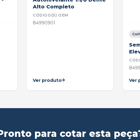
Alto Completo
CÓDIGO(S) OEM
84990901
Col
Sem
Ele
CÓD
8499
Ver produto
Ver 
Pronto para cotar esta peça