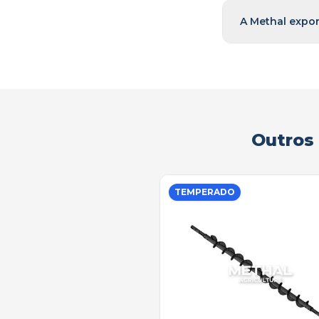
A Methal expor
Outros 
TEMPERADO