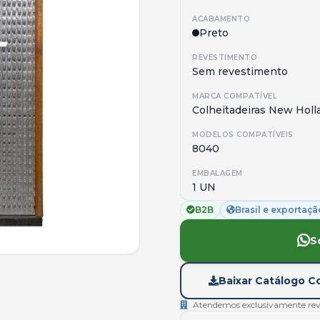
ACABAMENTO
Preto
REVESTIMENTO
Sem revestimento
MARCA COMPATÍVEL
Colheitadeiras New Holl
MODELOS COMPATÍVEIS
8040
EMBALAGEM
1 UN
B2B
Brasil e exportaçã
S
Baixar Catálogo Co
Atendemos exclusivamente reven