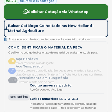
B2B
Brasil e exportação
Solicitar Cotação via WhatsApp
Baixar Catálogo Colheitadeiras New Holland -
Methal Agriculture
Atendemos exclusivamente revendedores e distribuidores.
COMO IDENTIFICAR O MATERIAL DA PEÇA
O sufixo no código indica o tipo de material ou acabamento da peça:
Aço Hardox®
.H
Maior resistência ao desgaste
Aço Temperado
Maior dureza e durabilidade. Em peças selecionadas, a base é Aço
.T
Liga. Consulte o campo "Material" na ficha técnica para confirmar.
Revestimento em Tungstênio
.TU
Extrema resistência ao corte
Código universal padrão
Aço Carbono ou Aço Liga
sem sufixo
Sufixos numéricos (.1, .2, .3, .6...)
Indicam variações de tamanho ou configuração do
mesmo modelo base — não se referem ao material.