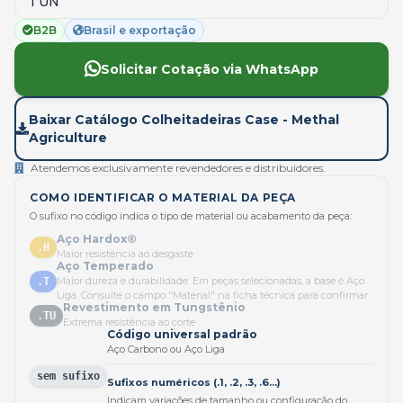
1 UN
B2B
Brasil e exportação
Solicitar Cotação via WhatsApp
Baixar Catálogo Colheitadeiras Case - Methal
Agriculture
Atendemos exclusivamente revendedores e distribuidores.
COMO IDENTIFICAR O MATERIAL DA PEÇA
O sufixo no código indica o tipo de material ou acabamento da peça:
Aço Hardox®
.H
Maior resistência ao desgaste
Aço Temperado
Maior dureza e durabilidade. Em peças selecionadas, a base é Aço
.T
Liga. Consulte o campo "Material" na ficha técnica para confirmar.
Revestimento em Tungstênio
.TU
Extrema resistência ao corte
Código universal padrão
Aço Carbono ou Aço Liga
sem sufixo
Sufixos numéricos (.1, .2, .3, .6...)
Indicam variações de tamanho ou configuração do