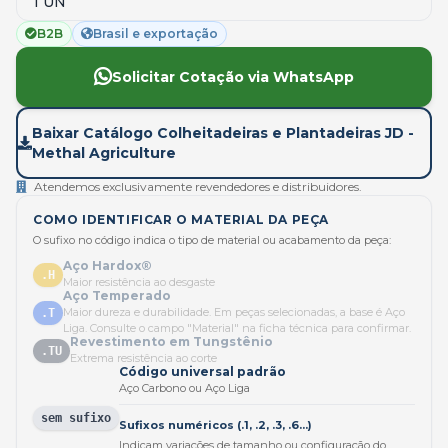
1 UN
B2B
Brasil e exportação
Solicitar Cotação via WhatsApp
Baixar Catálogo Colheitadeiras e Plantadeiras JD -
Methal Agriculture
Atendemos exclusivamente revendedores e distribuidores.
COMO IDENTIFICAR O MATERIAL DA PEÇA
O sufixo no código indica o tipo de material ou acabamento da peça:
Aço Hardox®
.H
Maior resistência ao desgaste
Aço Temperado
Maior dureza e durabilidade. Em peças selecionadas, a base é Aço
.T
Liga. Consulte o campo "Material" na ficha técnica para confirmar.
Revestimento em Tungstênio
.TU
Extrema resistência ao corte
Código universal padrão
Aço Carbono ou Aço Liga
sem sufixo
Sufixos numéricos (.1, .2, .3, .6...)
Indicam variações de tamanho ou configuração do