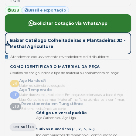
1 UN
B2B
Brasil e exportação
Solicitar Cotação via WhatsApp
Baixar Catálogo Colheitadeiras e Plantadeiras JD -
Methal Agriculture
Atendemos exclusivamente revendedores e distribuidores.
COMO IDENTIFICAR O MATERIAL DA PEÇA
O sufixo no código indica o tipo de material ou acabamento da peça:
Aço Hardox®
.H
Maior resistência ao desgaste
Aço Temperado
Maior dureza e durabilidade. Em peças selecionadas, a base é Aço
.T
Liga. Consulte o campo "Material" na ficha técnica para confirmar.
Revestimento em Tungstênio
.TU
Extrema resistência ao corte
Código universal padrão
Aço Carbono ou Aço Liga
sem sufixo
Sufixos numéricos (.1, .2, .3, .6...)
Indicam variações de tamanho ou configuração do