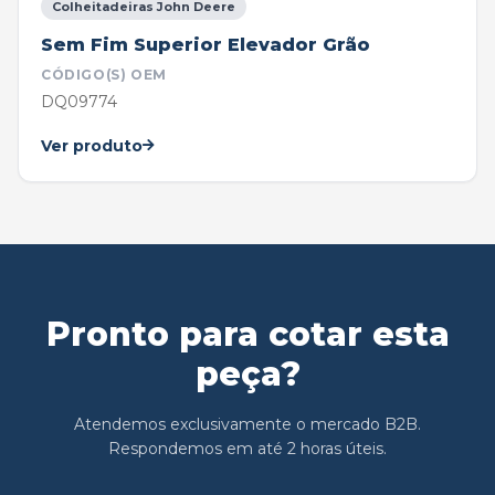
Colheitadeiras John Deere
Sem Fim Superior Elevador Grão
CÓDIGO(S) OEM
DQ09774
Ver produto
Pronto para cotar esta
peça?
Atendemos exclusivamente o mercado B2B.
Respondemos em até 2 horas úteis.