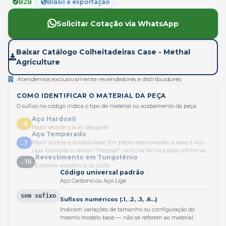
B2B
Brasil e exportação
Solicitar Cotação via WhatsApp
Baixar Catálogo Colheitadeiras Case - Methal
Agriculture
Atendemos exclusivamente revendedores e distribuidores.
COMO IDENTIFICAR O MATERIAL DA PEÇA
O sufixo no código indica o tipo de material ou acabamento da peça:
Aço Hardox®
.H
Maior resistência ao desgaste
Aço Temperado
Maior dureza e durabilidade. Em peças selecionadas, a base é Aço
.T
Liga. Consulte o campo "Material" na ficha técnica para confirmar.
Revestimento em Tungstênio
.TU
Extrema resistência ao corte
Código universal padrão
Aço Carbono ou Aço Liga
sem sufixo
Sufixos numéricos (.1, .2, .3, .6...)
Indicam variações de tamanho ou configuração do
mesmo modelo base — não se referem ao material.