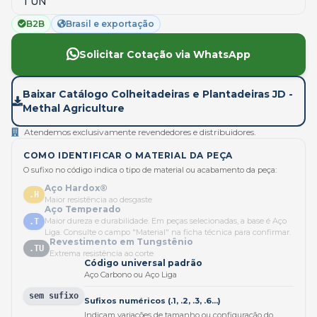
1 UN
B2B
Brasil e exportação
Solicitar Cotação via WhatsApp
Baixar Catálogo Colheitadeiras e Plantadeiras JD -
Methal Agriculture
Atendemos exclusivamente revendedores e distribuidores.
COMO IDENTIFICAR O MATERIAL DA PEÇA
O sufixo no código indica o tipo de material ou acabamento da peça:
Aço Hardox®
.H
Maior resistência ao desgaste
Aço Temperado
Maior dureza e durabilidade. Em peças selecionadas, a base é Aço
.T
Liga. Consulte o campo "Material" na ficha técnica para confirmar.
Revestimento em Tungstênio
.TU
Extrema resistência ao corte
Código universal padrão
Aço Carbono ou Aço Liga
sem sufixo
Sufixos numéricos (.1, .2, .3, .6...)
Indicam variações de tamanho ou configuração do