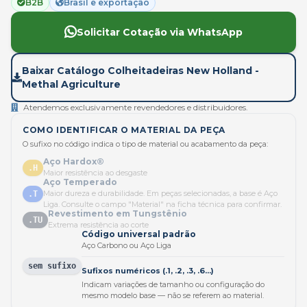
B2B
Brasil e exportação
Solicitar Cotação via WhatsApp
Baixar Catálogo Colheitadeiras New Holland -
Methal Agriculture
Atendemos exclusivamente revendedores e distribuidores.
COMO IDENTIFICAR O MATERIAL DA PEÇA
O sufixo no código indica o tipo de material ou acabamento da peça:
Aço Hardox®
.H
Maior resistência ao desgaste
Aço Temperado
Maior dureza e durabilidade. Em peças selecionadas, a base é Aço
.T
Liga. Consulte o campo "Material" na ficha técnica para confirmar.
Revestimento em Tungstênio
.TU
Extrema resistência ao corte
Código universal padrão
Aço Carbono ou Aço Liga
sem sufixo
Sufixos numéricos (.1, .2, .3, .6...)
Indicam variações de tamanho ou configuração do
mesmo modelo base — não se referem ao material.