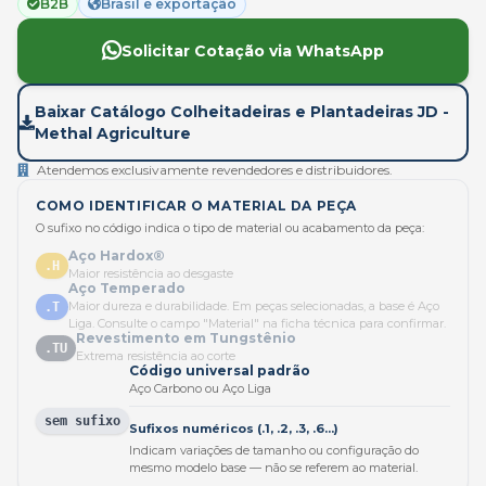
B2B
Brasil e exportação
Solicitar Cotação via WhatsApp
Baixar Catálogo Colheitadeiras e Plantadeiras JD -
Methal Agriculture
Atendemos exclusivamente revendedores e distribuidores.
COMO IDENTIFICAR O MATERIAL DA PEÇA
O sufixo no código indica o tipo de material ou acabamento da peça:
Aço Hardox®
.H
Maior resistência ao desgaste
Aço Temperado
Maior dureza e durabilidade. Em peças selecionadas, a base é Aço
.T
Liga. Consulte o campo "Material" na ficha técnica para confirmar.
Revestimento em Tungstênio
.TU
Extrema resistência ao corte
Código universal padrão
Aço Carbono ou Aço Liga
sem sufixo
Sufixos numéricos (.1, .2, .3, .6...)
Indicam variações de tamanho ou configuração do
mesmo modelo base — não se referem ao material.