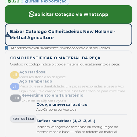
B2B
Brasil e exportação
Solicitar Cotação via WhatsApp
Baixar Catálogo Colheitadeiras New Holland -
Methal Agriculture
Atendemos exclusivamente revendedores e distribuidores.
COMO IDENTIFICAR O MATERIAL DA PEÇA
O sufixo no código indica o tipo de material ou acabamento da peça:
Aço Hardox®
.H
Maior resistência ao desgaste
Aço Temperado
Maior dureza e durabilidade. Em peças selecionadas, a base é Aço
.T
Liga. Consulte o campo "Material" na ficha técnica para confirmar.
Revestimento em Tungstênio
.TU
Extrema resistência ao corte
Código universal padrão
Aço Carbono ou Aço Liga
sem sufixo
Sufixos numéricos (.1, .2, .3, .6...)
Indicam variações de tamanho ou configuração do
mesmo modelo base — não se referem ao material.