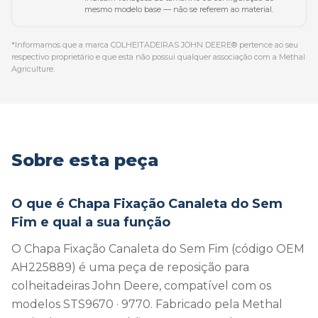
mesmo modelo base — não se referem ao material.
*Informamos que a marca COLHEITADEIRAS JOHN DEERE® pertence ao seu
respectivo proprietário e que esta não possui qualquer associação com a Methal
Agriculture.
Sobre esta peça
O que é Chapa Fixação Canaleta do Sem
Fim e qual a sua função
O Chapa Fixação Canaleta do Sem Fim (código OEM
AH225889) é uma peça de reposição para
colheitadeiras John Deere, compatível com os
modelos STS9670 · 9770. Fabricado pela Methal