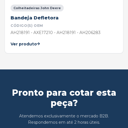
Colheitadeiras John Deere
Bandeja Defletora
CÓDIGO(S) OEM
AH218191 - AXE17210 - AH218191 - AH206283
Ver produto
Pronto para cotar esta
peça?
Atendemos exclusivamente o mercado B2B.
Respondemos em até 2 horas úteis.