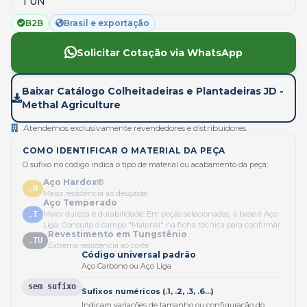
1 UN
B2B
Brasil e exportação
Solicitar Cotação via WhatsApp
Baixar Catálogo Colheitadeiras e Plantadeiras JD -
Methal Agriculture
Atendemos exclusivamente revendedores e distribuidores.
COMO IDENTIFICAR O MATERIAL DA PEÇA
O sufixo no código indica o tipo de material ou acabamento da peça:
Aço Hardox®
.H
Maior resistência ao desgaste
Aço Temperado
Maior dureza e durabilidade. Em peças selecionadas, a base é Aço
.T
Liga. Consulte o campo "Material" na ficha técnica para confirmar.
Revestimento em Tungstênio
.TU
Extrema resistência ao corte
Código universal padrão
Aço Carbono ou Aço Liga
sem sufixo
Sufixos numéricos (.1, .2, .3, .6...)
Indicam variações de tamanho ou configuração do