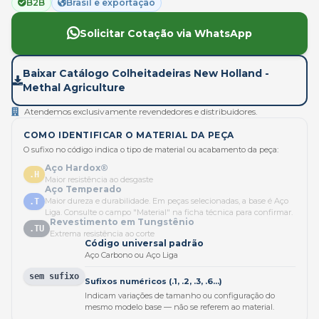
B2B
Brasil e exportação
Solicitar Cotação via WhatsApp
Baixar Catálogo Colheitadeiras New Holland -
Methal Agriculture
Atendemos exclusivamente revendedores e distribuidores.
COMO IDENTIFICAR O MATERIAL DA PEÇA
O sufixo no código indica o tipo de material ou acabamento da peça:
Aço Hardox®
.H
Maior resistência ao desgaste
Aço Temperado
Maior dureza e durabilidade. Em peças selecionadas, a base é Aço
.T
Liga. Consulte o campo "Material" na ficha técnica para confirmar.
Revestimento em Tungstênio
.TU
Extrema resistência ao corte
Código universal padrão
Aço Carbono ou Aço Liga
sem sufixo
Sufixos numéricos (.1, .2, .3, .6...)
Indicam variações de tamanho ou configuração do
mesmo modelo base — não se referem ao material.